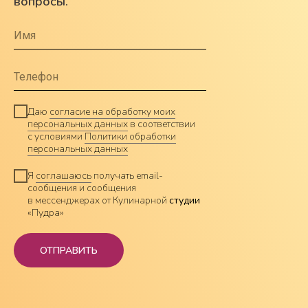
вопросы.
Расписание мастер-классов
Бесплатные уроки
О нас
Отзывы
FAQ
Даю
согласие на обработку моих
персональных данных
в соответствии
с условиями
Политики обработки
персональных данных
Политика конфиденциальности
Я
соглашаюсь
получать email-
Согласие на обработку
сообщения и сообщения
персональных данных
в мессенджерах от Кулинарной
студии
«Пудра»
Согласие на получение рекламы
Договор оферты
ОТПРАВИТЬ
Техника безопасности
Реквизиты
Способы оплаты и условия возврата