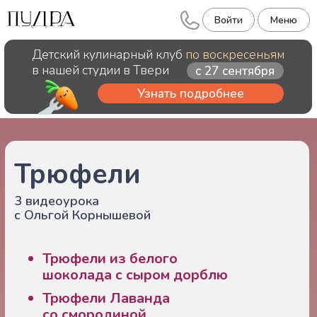
Войти
Меню
Детский кулинарный клуб
по воскресеньям
в нашей студии в Твери
с 27 сентября
Узнать подробнее
Трюфели
3 видеоурока
с Ольгой Корнышевой
Трюфели из белого
шоколада с
сыром дорблю
Трюфели Лаванда
со смородиной