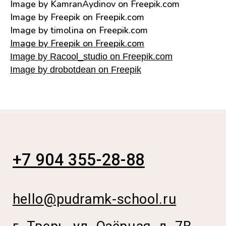
Image by KamranAydinov on Freepik.com
Image by Freepik on Freepik.com
Image by timolina on Freepik.com
Image by Freepik on Freepik.com
Image by Racool_studio on Freepik.com
Image by drobotdean on Freepik
+7 904 355-28-88
hello@pudramk-school.ru
г. Тверь, ул. Озёрная, д. 7B
(вход с левого торца, 2 этаж)
10:00 — 20:00
График работы: