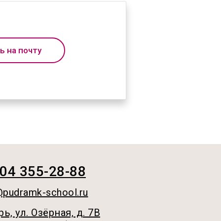
ь на почту
04 355-28-88
@pudramk-school.ru
рь, ул. Озёрная, д. 7B