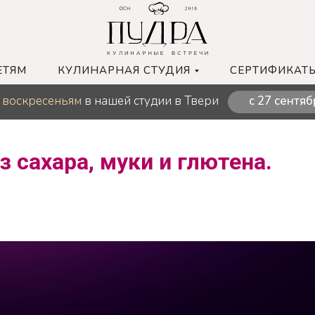
ЕТЯМ
КУЛИНАРНАЯ СТУДИЯ
СЕРТИФИКАТ
 воскресеньям
в нашей студии в Твери
с 27 сентяб
з сахара, муки и глютена.