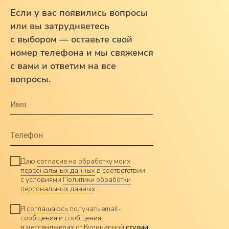
Если у вас появились вопросы
или вы затрудняетесь
с выбором — оставьте свой
номер телефона и мы свяжемся
с вами и ответим на все
+7 904 355-28-88
вопросы.
hello@pudramk-school.ru
г. Тверь, ул. Озёрная, д. 7B
(вход с левого торца, 2 этаж)
Даю
согласие на обработку моих
10:00 — 20:00
График работы:
персональных данных
в соответствии
с условиями
Политики обработки
персональных данных
Я
соглашаюсь
получать email-
сообщения и сообщения
в мессенджерах от Кулинарной
студии