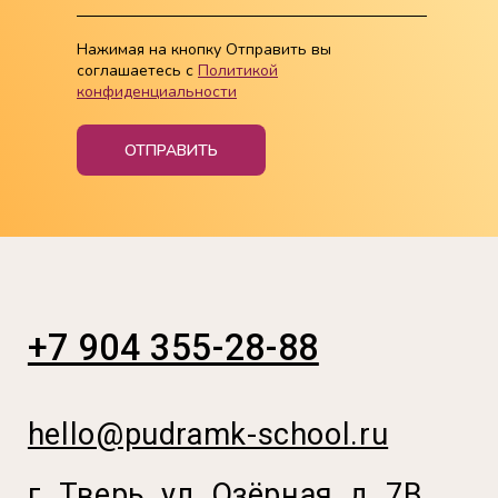
Реквизиты
Нажимая на кнопку Отправить вы
Способы оплаты и условия возврата
соглашаетесь с
Политикой
конфиденциальности
ОТПРАВИТЬ
© 2026 Кулинарная студия Пудра
Источники