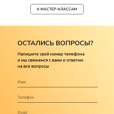
Курсы в студии в Твери
К МАСТЕР-КЛАССАМ
Детские курсы
Расписание мастер-классов
Бесплатные уроки
О нас
ОСТАЛИСЬ ВОПРОСЫ?
Отзывы
Напишите свой номер телефона
FAQ
и мы свяжемся с вами и ответим
на все вопросы
Политика конфиденциальности
Согласие на обработку
персональных данных
Согласие на получение рекламы
Договор оферты
Техника безопасности