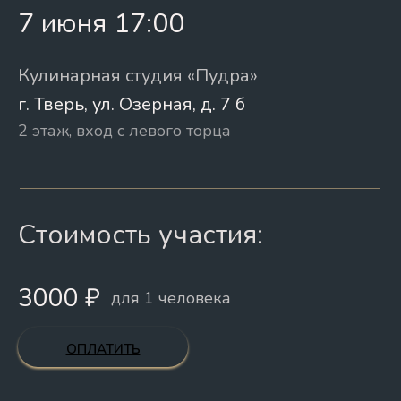
7 июня 17:00
Политика конфиденциальности
Согласие на обработку
персональных данных
Кулинарная студия «Пудра»
Согласие на получение рекламы
г. Тверь, ул. Озерная, д. 7 б
Договор оферты
2 этаж, вход с левого торца
Техника безопасности
Реквизиты
Способы оплаты и условия возврата
Стоимость участия:
© 2026 Кулинарная студия Пудра
3000 ₽
для 1 человека
Источники
ОПЛАТИТЬ