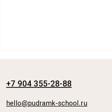
+7 904 355-28-88
hello@pudramk-school.ru
г. Тверь, ул. Озёрная, д. 7B
(вход с левого торца, 2 этаж)
10:00 — 20:00
График работы: